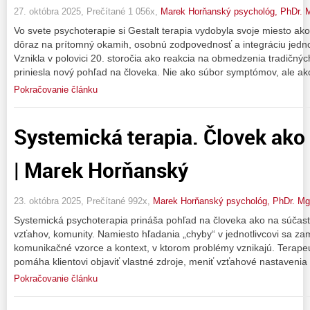
27. októbra 2025, Prečítané 1 056x,
Marek Horňanský psychológ, PhDr. 
Vo svete psychoterapie si Gestalt terapia vydobyla svoje miesto ako 
dôraz na prítomný okamih, osobnú zodpovednosť a integráciu jednot
Vznikla v polovici 20. storočia ako reakcia na obmedzenia tradičný
priniesla nový pohľad na človeka. Nie ako súbor symptómov, ale ako
Pokračovanie článku
Systemická terapia. Človek ako
| Marek Horňanský
23. októbra 2025, Prečítané 992x,
Marek Horňanský psychológ, PhDr. M
Systemická psychoterapia prináša pohľad na človeka ako na súčasť 
vzťahov, komunity. Namiesto hľadania „chyby“ v jednotlivcovi sa z
komunikačné vzorce a kontext, v ktorom problémy vznikajú. Terapeu
pomáha klientovi objaviť vlastné zdroje, meniť vzťahové nastavenia
Pokračovanie článku