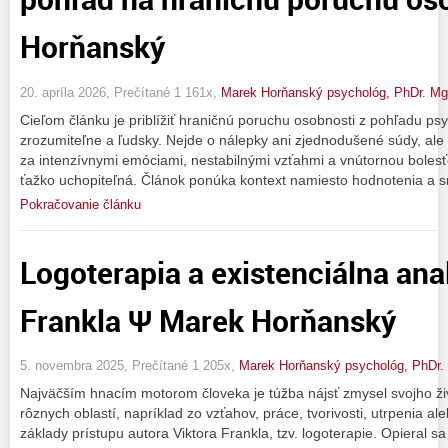
Horňanský
20. apríla 2026, Prečítané 1 161x,
Marek Horňanský psychológ, PhDr. M
Cieľom článku je priblížiť hraničnú poruchu osobnosti z pohľadu ps
zrozumiteľne a ľudsky. Nejde o nálepky ani zjednodušené súdy, ale
za intenzívnymi emóciami, nestabilnými vzťahmi a vnútornou bolesťo
ťažko uchopiteľná. Článok ponúka kontext namiesto hodnotenia a s
Pokračovanie článku
Logoterapia a existenciálna ana
Frankla Ψ Marek Horňanský
5. novembra 2025, Prečítané 1 205x,
Marek Horňanský psychológ, PhDr.
Najväčším hnacím motorom človeka je túžba nájsť zmysel svojho ž
rôznych oblastí, napríklad zo vzťahov, práce, tvorivosti, utrpenia a
základy prístupu autora Viktora Frankla, tzv. logoterapie. Opieral s