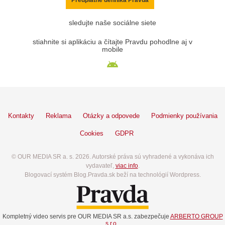
sledujte naše sociálne siete
stiahnite si aplikáciu a čítajte Pravdu pohodlne aj v
mobile
Kontakty
Reklama
Otázky a odpovede
Podmienky používania
Cookies
GDPR
© OUR MEDIA SR a. s. 2026. Autorské práva sú vyhradené a vykonáva ich
vydavateľ,
viac info
.
Blogovací systém Blog.Pravda.sk beží na technológií Wordpress.
Kompletný video servis pre OUR MEDIA SR a.s. zabezpečuje
ARBERTO GROUP
s.r.o.
.