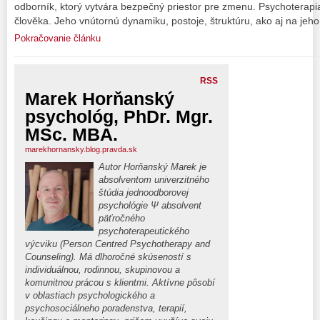
odborník, ktorý vytvára bezpečný priestor pre zmenu. Psychoterap
člověka. Jeho vnútornú dynamiku, postoje, štruktúru, ako aj na jeho
Pokračovanie článku
RSS
Marek Horňanský
psychológ, PhDr. Mgr.
MSc. MBA.
marekhornansky.blog.pravda.sk
Autor Horňanský Marek je
absolventom univerzitného
štúdia jednoodborovej
psychológie Ψ absolvent
päťročného
psychoterapeutického
výcviku (Person Centred Psychotherapy and
Counseling). Má dlhoročné skúseností s
individuálnou, rodinnou, skupinovou a
komunitnou prácou s klientmi. Aktívne pôsobí
v oblastiach psychologického a
psychosociálneho poradenstva, terapií,