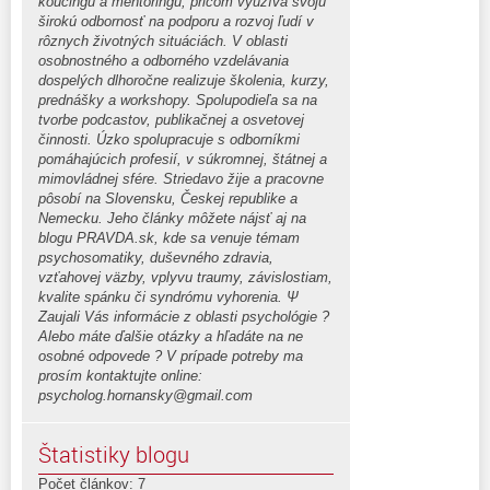
koučingu a mentoringu, pričom využíva svoju
širokú odbornosť na podporu a rozvoj ľudí v
rôznych životných situáciách. V oblasti
osobnostného a odborného vzdelávania
dospelých dlhoročne realizuje školenia, kurzy,
prednášky a workshopy. Spolupodieľa sa na
tvorbe podcastov, publikačnej a osvetovej
činnosti. Úzko spolupracuje s odborníkmi
pomáhajúcich profesií, v súkromnej, štátnej a
mimovládnej sfére. Striedavo žije a pracovne
pôsobí na Slovensku, Českej republike a
Nemecku. Jeho články môžete nájsť aj na
blogu PRAVDA.sk, kde sa venuje témam
psychosomatiky, duševného zdravia,
vzťahovej väzby, vplyvu traumy, závislostiam,
kvalite spánku či syndrómu vyhorenia. Ψ
Zaujali Vás informácie z oblasti psychológie ?
Alebo máte ďalšie otázky a hľadáte na ne
osobné odpovede ? V prípade potreby ma
prosím kontaktujte online:
psycholog.hornansky@gmail.com
Štatistiky blogu
Počet článkov: 7