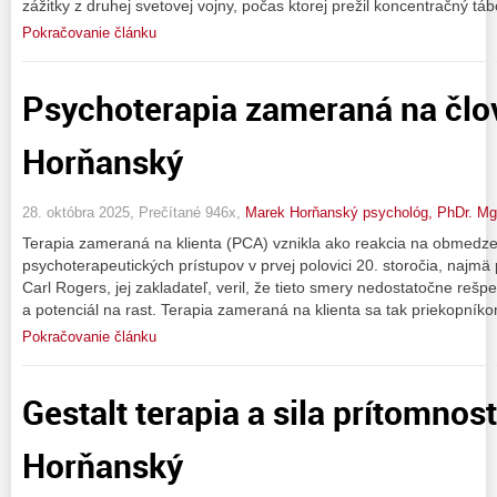
zážitky z druhej svetovej vojny, počas ktorej prežil koncentračný táb
Pokračovanie článku
Psychoterapia zameraná na člo
Horňanský
28. októbra 2025, Prečítané 946x,
Marek Horňanský psychológ, PhDr. M
Terapia zameraná na klienta (PCA) vznikla ako reakcia na obmedze
psychoterapeutických prístupov v prvej polovici 20. storočia, najm
Carl Rogers, jej zakladateľ, veril, že tieto smery nedostatočne rešpe
a potenciál na rast. Terapia zameraná na klienta sa tak priekopník
Pokračovanie článku
Gestalt terapia a sila prítomnost
Horňanský