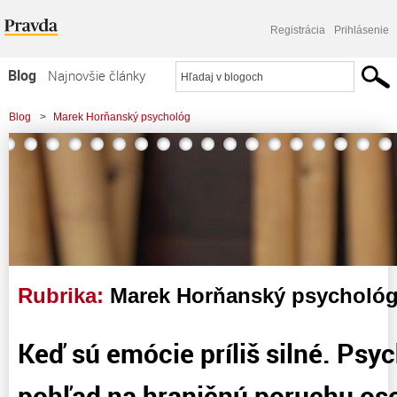
Registrácia
Prihlásenie
Blog
Najnovšie články
Najčítanejšie články
Blog
>
Marek Horňanský psychológ
Najkomentovanejšie články
Zoznam blogov
Komerčné blogy
Rubrika:
Marek Horňanský psycholó
Keď sú emócie príliš silné. Psy
pohľad na hraničnú poruchu oso