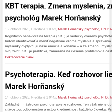
KBT terapia. Zmena myslenia, z
psychológ Marek Horňanský
15. októbra 2025, Prečítané 1 009x,
Marek Horňanský psychológ, PhDr. 
Kognitívno behaviorálna terapia (KBT) je vedecky overený psychote
ľuďom identifikovať a meniť negatívne vzorce myslenia a správania
myšlienky ovplyvňujú naše emócie a konanie – a že zmenou myslen
svoj život. KBT je praktická, zameraná na riešenie problémov a čas
Pokračovanie článku
Psychoterapia. Keď rozhovor lie
Marek Horňanský
14. októbra 2025, Prečítané 1 044x,
Marek Horňanský psychológ, PhDr. 
Základným nástrojom psychoterapie je rozhovor. Ten však nie je ob
citlivosťou, odbornosťou a úctou k jedinečnosti každého človeka. Ps