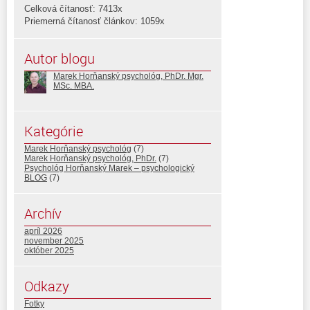
Celková čítanosť: 7413x
Priemerná čítanosť článkov: 1059x
Autor blogu
Marek Horňanský psychológ, PhDr. Mgr.
MSc. MBA.
Kategórie
Marek Horňanský psychológ
(7)
Marek Horňanský psychológ, PhDr.
(7)
Psychológ Horňanský Marek – psychologický
BLOG
(7)
Archív
apríl 2026
november 2025
október 2025
Odkazy
Fotky