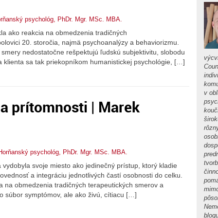
rňanský psychológ, PhDr. Mgr. MSc. MBA.
kla ako reakcia na obmedzenia tradičných
polovici 20. storočia, najmä psychoanalýzy a behaviorizmu.
eto smery nedostatočne rešpektujú ľudskú subjektivitu, slobodu
výcv
a klienta sa tak priekopníkom humanistickej psychológie, […]
Coun
indi
komu
v ob
ila prítomnosti | Marek
psyc
kouč
širo
rôzn
osob
dospe
Horňanský psychológ, PhDr. Mgr. MSc. MBA.
pred
tvor
a vydobyla svoje miesto ako jedinečný prístup, ktorý kladie
činn
ednosť a integráciu jednotlivých častí osobnosti do celku.
pomá
kcia na obmedzenia tradičných terapeutických smerov a
mimo
o súbor symptómov, ale ako živú, cítiacu […]
pôso
Neme
blog