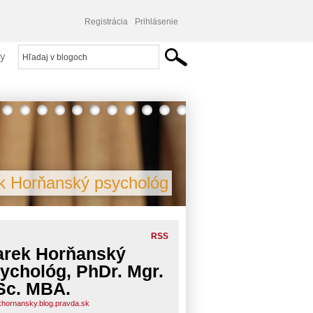
Registrácia
Prihlásenie
y
k Horňanský psychológ
RSS
rek Horňanský
ychológ, PhDr. Mgr.
c. MBA.
hornansky.blog.pravda.sk