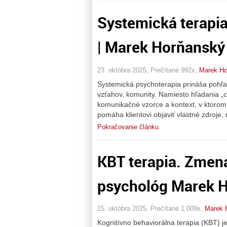
Systemická terapia
| Marek Horňanský
23. októbra 2025, Prečítané 992x,
Marek Ho
Systemická psychoterapia prináša pohľa
vzťahov, komunity. Namiesto hľadania „c
komunikačné vzorce a kontext, v ktorom
pomáha klientovi objaviť vlastné zdroje
Pokračovanie článku
KBT terapia. Zmena
psychológ Marek 
15. októbra 2025, Prečítané 1 009x,
Marek 
Kognitívno behaviorálna terapia (KBT) 