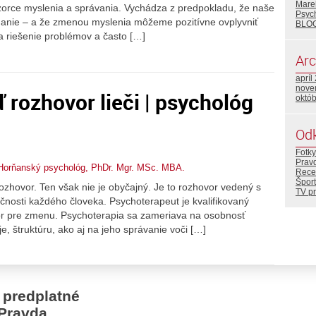
Mare
vzorce myslenia a správania. Vychádza z predpokladu, že naše
Psyc
nanie – a že zmenou myslenia môžeme pozitívne ovplyvniť
BLO
na riešenie problémov a často […]
Arc
apríl
nove
 rozhovor lieči | psychológ
októ
Od
Fotky
Prav
Horňanský psychológ, PhDr. Mgr. MSc. MBA.
Rece
Šport
zhovor. Ten však nie je obyčajný. Je to rozhovor vedený s
TV p
ečnosti každého človeka. Psychoterapeut je kvalifikovaný
tor pre zmenu. Psychoterapia sa zameriava na osobnosť
, štruktúru, ako aj na jeho správanie voči […]
 predplatné
Pravda