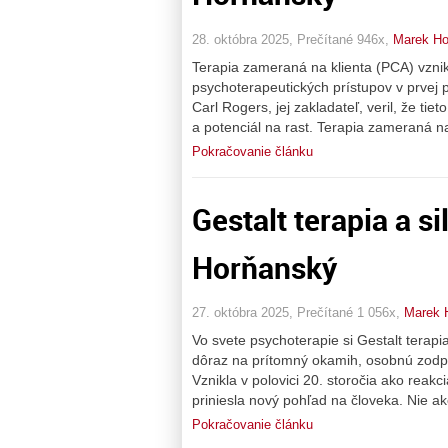
28. októbra 2025, Prečítané 946x,
Marek Ho
Terapia zameraná na klienta (PCA) vzni
psychoterapeutických prístupov v prvej 
Carl Rogers, jej zakladateľ, veril, že ti
a potenciál na rast. Terapia zameraná n
Pokračovanie článku
Gestalt terapia a s
Horňanský
27. októbra 2025, Prečítané 1 056x,
Marek 
Vo svete psychoterapie si Gestalt terapi
dôraz na prítomný okamih, osobnú zodpov
Vznikla v polovici 20. storočia ako rea
priniesla nový pohľad na človeka. Nie ak
Pokračovanie článku