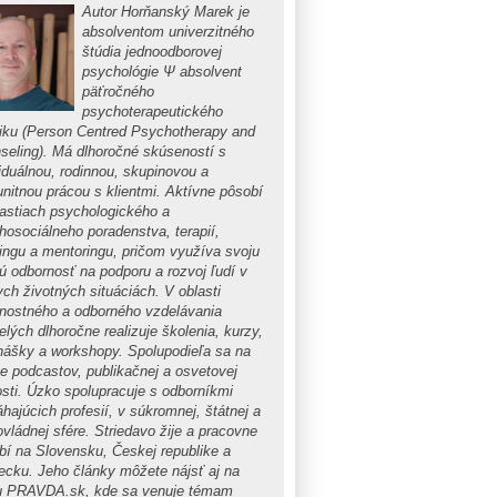
Autor Horňanský Marek je
absolventom univerzitného
štúdia jednoodborovej
psychológie Ψ absolvent
päťročného
psychoterapeutického
iku (Person Centred Psychotherapy and
seling). Má dlhoročné skúseností s
viduálnou, rodinnou, skupinovou a
nitnou prácou s klientmi. Aktívne pôsobí
lastiach psychologického a
hosociálneho poradenstva, terapií,
ingu a mentoringu, pričom využíva svoju
kú odbornosť na podporu a rozvoj ľudí v
ych životných situáciách. V oblasti
nostného a odborného vzdelávania
lých dlhoročne realizuje školenia, kurzy,
nášky a workshopy. Spolupodieľa sa na
be podcastov, publikačnej a osvetovej
osti. Úzko spolupracuje s odborníkmi
hajúcich profesií, v súkromnej, štátnej a
vládnej sfére. Striedavo žije a pracovne
bí na Slovensku, Českej republike a
cku. Jeho články môžete nájsť aj na
u PRAVDA.sk, kde sa venuje témam