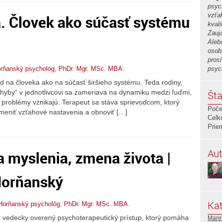
psyc
vzťa
. Človek ako súčasť systému
kval
Zauja
Aleb
osob
prosí
rňanský psychológ, PhDr. Mgr. MSc. MBA.
psyc
d na človeka ako na súčasť širšieho systému. Teda rodiny,
hyby“ v jednotlivcovi sa zameriava na dynamiku medzi ľuďmi,
Šta
 problémy vznikajú. Terapeut sa stáva sprievodcom, ktorý
Poče
, meniť vzťahové nastavenia a obnoviť […]
Celk
Prie
Aut
 myslenia, zmena života |
Horňanský
Kat
Horňanský psychológ, PhDr. Mgr. MSc. MBA.
je vedecky overený psychoterapeutický prístup, ktorý pomáha
Mare