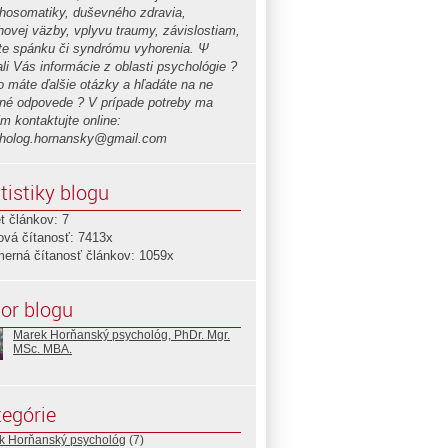
hosomatiky, duševného zdravia,
hovej väzby, vplyvu traumy, závislostiam,
ite spánku či syndrómu vyhorenia. Ψ
li Vás informácie z oblasti psychológie ?
o máte ďalšie otázky a hľadáte na ne
né odpovede ? V prípade potreby ma
m kontaktujte online:
holog.hornansky@gmail.com
tistiky blogu
t článkov: 7
ová čítanosť: 7413x
merná čítanosť článkov: 1059x
or blogu
Marek Horňanský psychológ, PhDr. Mgr.
MSc. MBA.
egórie
k Horňanský psychológ
(7)