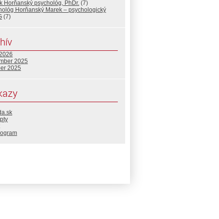
k Horňanský psychológ, PhDr.
(7)
hológ Horňanský Marek – psychologický
G
(7)
hív
 2026
mber 2025
ber 2025
kazy
da.sk
pty
rogram