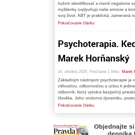
ľuďom identifikovať a meniť negatívne 
myšlienky ovplyvňujú naše emócie a ko
svoj život. KBT je praktická, zameraná 
Pokračovanie článku
Psychoterapia. Keď
Marek Horňanský
14. októbra 2025, Prečítané 1 044x,
Marek 
Základným nástrojom psychoterapie je ro
citlivosťou, odbornosťou a úctou k jedin
odborník, ktorý vytvára bezpečný pries
člověka. Jeho vnútornú dynamiku, postoje
Pokračovanie článku
Objednajte si
denníka 