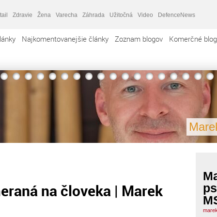
tail
Zdravie
Žena
Varecha
Záhrada
Užitočná
Video
DefenceNews
lánky
Najkomentovanejšie články
Zoznam blogov
Komerčné blog
Mare
Ma
eraná na človeka | Marek
ps
MS
marek